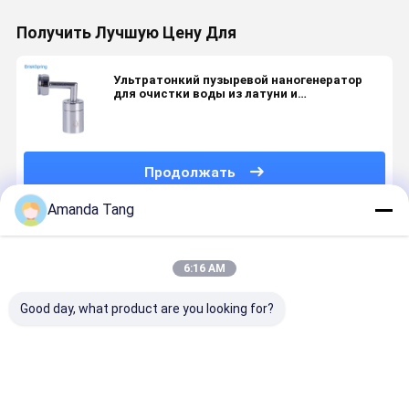
Получить Лучшую Цену Для
Ультратонкий пузыревой наногенератор
для очистки воды из латуни и
нержавеющей стали
Продолжать
Amanda Tang
Порекомендованные Продукты
6:16 AM
Good day, what product are you looking for?
Ультратонкий
Генератор
Генератор
Генератор
пузыревой
нанопузырьков
душевой
ультраме
аэратор из
H59-1 из
лейки H59-1
пузырьков
нержавеющей
латуни с
из латуни с
удаление