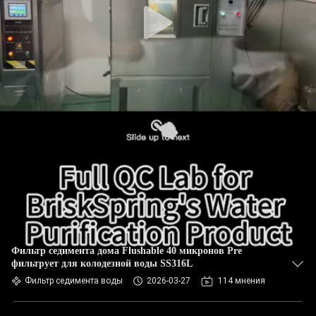
Фильтр седимента дома Flushable 40 микронов Pre
фильтрует для колодезной воды SS316L
Фильтр седимента воды
2026-03-27
114 мнения