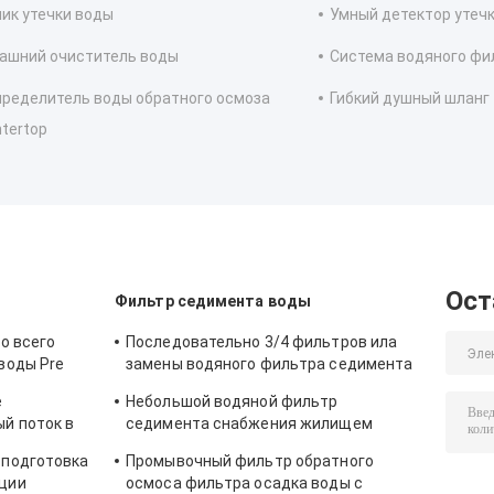
ик утечки воды
Умный детектор утеч
ашний очиститель воды
Система водяного фи
ределитель воды обратного осмоза
Гибкий душный шланг
tertop
Ост
Фильтр седимента воды
о всего
Последовательно 3/4 фильтров ила
воды Pre
замены водяного фильтра седимента
димента
для колодезной воды 5000L/H
e
Небольшой водяной фильтр
й поток в
седимента снабжения жилищем
димента
водяного фильтра седимента
оподготовка
Промывочный фильтр обратного
Flushable Prefilter 40 микронов
ции
осмоса фильтра осадка воды с