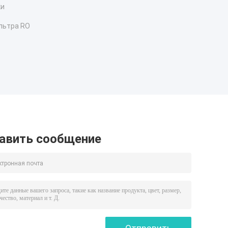
ки
льтра RO
авить сообщение