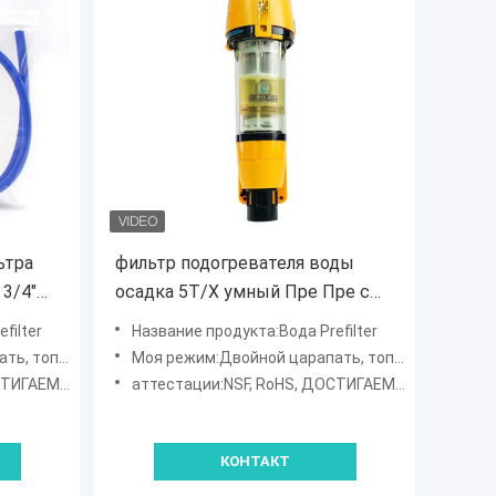
ьтра
фильтр подогревателя воды
 3/4"
осадка 5Т/Х умный Пре Пре с
экраном касания для дома
filter
Название продукта:Вода Prefilter
ть Симпсон
Моя режим:Двойной царапать, топить Симпсон
МОСТЬ, SGS
аттестации:NSF, RoHS, ДОСТИГАЕМОСТЬ, SGS
КОНТАКТ