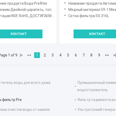
а
воды 1in FNPT Pre топя с
ние продукта:Вода Prefilter
Название продукта:Автоматическая топя вод
экраном
жим:Двойной царапать, топить Симпсон
Медный материал:59-1 Международный ст
ации:NSF, RoHS, ДОСТИГАЕМОСТЬ, SGS
Сетка фильтра:SS 316L
КОНТАКТ
КОНТАКТ
Page 1 of 9
|<
<<
1
2
3
4
5
6
7
8
9
>>
>|
титель воды для всего дома
Промышленный комм
водоотгреватель
 фильтр Pre
Фильтр седимента в
ема очистки воды от накипи
Ультратонкий генера