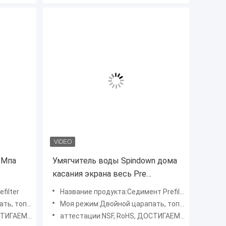
5Мпа
Умягчитель воды Spindown дома
касания экрана весь Pre
ре
фильтрует патрон микрона
filter
Название продукта:Седимент Prefilter воды
ть Симпсон
Моя режим:Двойной царапать, топить Симпсон
МОСТЬ, SGS
аттестации:NSF, RoHS, ДОСТИГАЕМОСТЬ, SGS