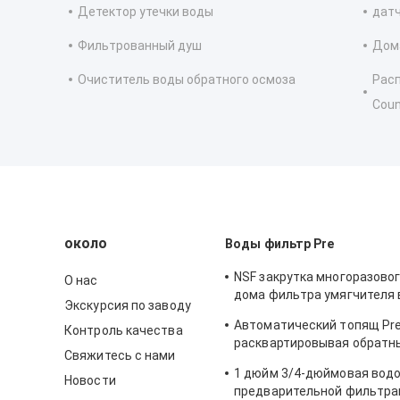
Детектор утечки воды
датч
Фильтрованный душ
Дом
Очиститель воды обратного осмоза
Расп
Coun
около
Воды фильтр Pre
NSF закрутка многоразовог
О нас
дома фильтра умягчителя 
Экскурсия по заводу
автоматическая вниз с се
Автоматический топящ Pr
Контроль качества
расквартировывая обратны
Свяжитесь с нами
фильтре 100 к фильтру се
1 дюйм 3/4-дюймовая вод
300micron
Новости
предварительной фильтра