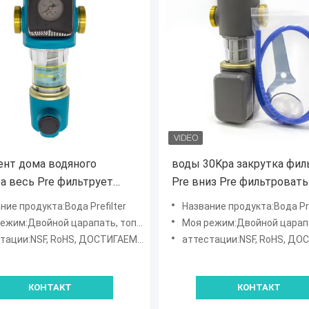
нт дома водяного
воды 30Kpa закрутка фил
а весь Pre фильтрует
Pre вниз Pre фильтровать
ую арматуру системы для
FNPT x 3/4" FNPT
ние продукта:Вода Prefilter
Название продукта:Вода Pre
й трубы
жим:Двойной царапать, топить Симпсон
Моя режим:Двойной царапать, топи
ации:NSF, RoHS, ДОСТИГАЕМОСТЬ, SGS
аттестации:NSF, RoHS, ДОСТИГАЕ
КОНТАКТ
КОНТАКТ