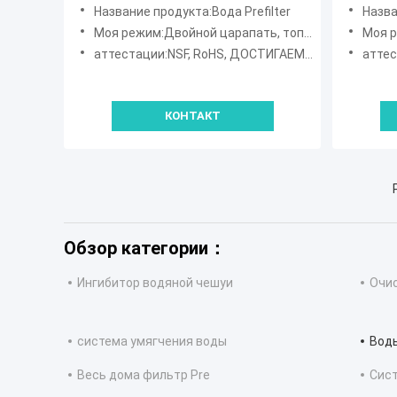
Pre фильтрует микрон для червя
колодц
Название продукта:Вода Prefilter
Назва
водорослей ржавчины красного
Моя режим:Двойной царапать, топить Симпсон
Моя ре
аттестации:NSF, RoHS, ДОСТИГАЕМОСТЬ, SGS
аттест
КОНТАКТ
Обзор категории：
Ингибитор водяной чешуи
Очис
система умягчения воды
Воды
Весь дома фильтр Pre
Сист