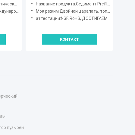
фильтра всего Pre фильтрует
а Prefilter
Название продукта:Седимент Prefilter воды
для колодезной воды
андарт меди
Моя режим:Двойной царапать, топить Симпсон
аттестации:NSF, RoHS, ДОСТИГАЕМОСТЬ, SGS
КОНТАКТ
ерческий
оды
тор пузырей