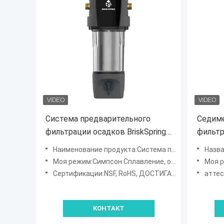
Система предварительного
Седиме
фильтрации осадков BriskSpring
фильтр
для фильтрации всего дома
латунн
Наименование продукта:Система предварительного фильтра отложения осадков
Назва
медно
Моя режим:Симпсон Сплавление, обратное промывание, ручное/автоматическое
Моя ре
Сертификации:NSF, RoHS, ДОСТИГАЕМОСТЬ, SGS
аттест
КОНТАКТ