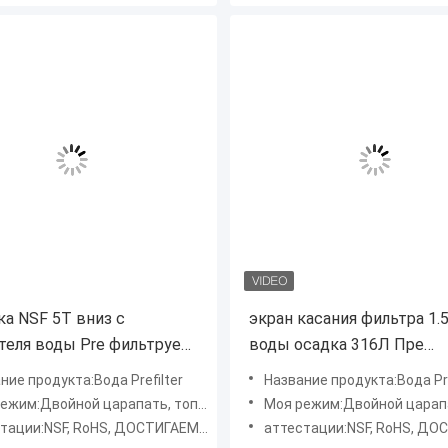
ка NSF 5T вниз с
экран касания фильтра 1.
теля воды Pre фильтрует
воды осадка 316Л Пре
й фильтр Flushable
фильтрация всего дома П
ние продукта:Вода Prefilter
Название продукта:Вода Pre
жим:Двойной царапать, топить Симпсон
Моя режим:Двойной царапать, топи
ации:NSF, RoHS, ДОСТИГАЕМОСТЬ, SGS
аттестации:NSF, RoHS, ДОСТИГАЕ