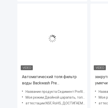
Автоматический топя фильтр
закрут
воды Backwash Pre
умягчи
седиментирует Pre фильтр 300
водяно
Название продукта:Седимент Prefilter воды
Назва
микронов
Моя режим:Двойной царапать, топить Симпсон
Моя ре
аттестации:NSF, RoHS, ДОСТИГАЕМОСТЬ, SGS
аттест