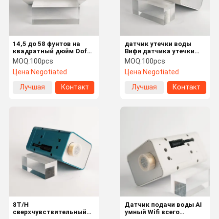
14,5 до 58 фунтов на
датчик утечки воды
квадратный дюйм Oof
Вифи датчика утечки
5g Wifi Детектор утечки
воды 60Хз 0.1Мпа
MOQ:
100pcs
MOQ:
100pcs
воды Регулируемое
разъем 3/4ин
Цена:
Negotiated
Цена:
Negotiated
оповещение
приложения тревоги
Лучшая
Контакт
Лучшая
Контакт
цена
цена
Дом
Продукция
О Нас
Экскурсия
По Заводу
8T/H
Датчик подачи воды AI
сверхчувствительный
умный Wifi всего