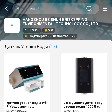
HANGZHOU BEISHUN BRISKSPRING
ENVIRONMENTAL TECHNOLOGY CO., LTD.
14
5.0
YEARS
Подтверженный поставщик
Датчик Утечки Воды
(17)
Датчик утечки воды Wi-
2Л к умному детектору
FiУведомление
утечки воды 4000Л с
приложения 1/2IN
автоматическим
MOQ:
100pcs
MOQ:
100pcs