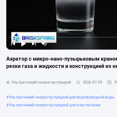
Аэратор с микро-нано-пузырьковым краном
резки газа и жидкости и конструкцией из 
Ультратонкий генератор пузырей
2026-07-09
7
#
Ультратонкий генератор пузырей для водопроводной воды
#
Ультратонкий генератор пузырей для очистки кожи