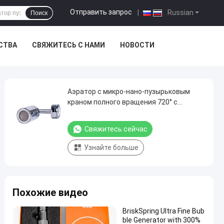
Отправить запрос
|
Russian
Поиск
СТВА
СВЯЖИТЕСЬ С НАМИ
НОВОСТИ
Аэратор с микро-нано-пузырьковым
краном полного вращения 720° с
технологией резки газа и жидкости и
конструкцией из нержавеющей стали
Свяжитесь сейчас
H59-1 из латуни SUS304
Узнайте больше
Похожие видео
BriskSpring Ultra Fine Bub
ble Generator with 300%