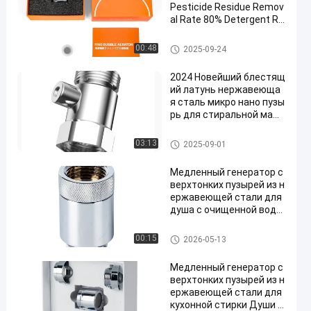
Pesticide Residue Remov
al Rate 80% Detergent Re
sidue Reduction and 100
Million Bubbles/ml for Wa
Ультратонкий генератор пуз
00:48
2025-09-24
shing Machines
ырей
2024 Новейший блестящ
ий латунь нержавеюща
я сталь микро нано пузы
рь для стиральной маш
ины
Ультратонкий генератор пуз
03:13
2025-09-01
ырей
Медленный генератор с
верхтонких пузырей из н
ержавеющей стали для
душа с очищенной водо
й
Ультратонкий генератор пуз
00:15
2026-05-13
ырей
Медленный генератор с
верхтонких пузырей из н
ержавеющей стали для
кухонной стирки Души с