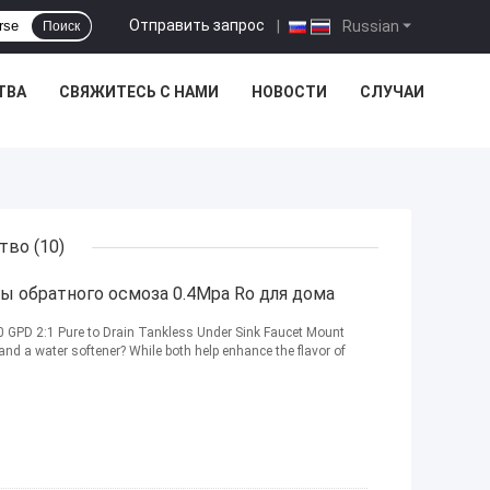
Отправить запрос
|
Russian
Поиск
ТВА
СВЯЖИТЕСЬ С НАМИ
НОВОСТИ
СЛУЧАИ
ство
(10)
ы обратного осмоза 0.4Mpa Ro для дома
 GPD 2:1 Pure to Drain Tankless Under Sink Faucet Mount
 and a water softener? While both help enhance the flavor of