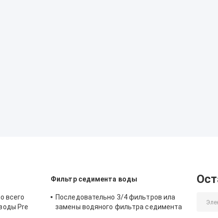
Ост
Фильтр седимента воды
о всего
Последовательно 3/4 фильтров ила
воды Pre
замены водяного фильтра седимента
димента
для колодезной воды 5000L/H