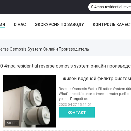
ИЯ
О НАС
ЭКСКУРСИЯ ПО ЗАВОДУ
КОНТРОЛЬ КАЧЕС
everse Osmosis System Онлайн Производитель
0 4mpa residential reverse osmosis system онлайн производ
жилой водяной фильтр систем
Reverse Osmosis Water Filtration System 600
What’s the difference between a water purifier
your ...
Подробнее
2023-04-27 15:11:01
КОНТАКТ