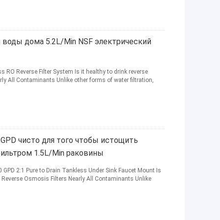
 воды дома 5.2L/Min NSF электрический
O Reverse Filter System Is it healthy to drink reverse
y All Contaminants Unlike other forms of water filtration,
 GPD чисто для того чтобы истощить
ильтром 1.5L/Min раковины
 GPD 2:1 Pure to Drain Tankless Under Sink Faucet Mount Is
? Reverse Osmosis Filters Nearly All Contaminants Unlike