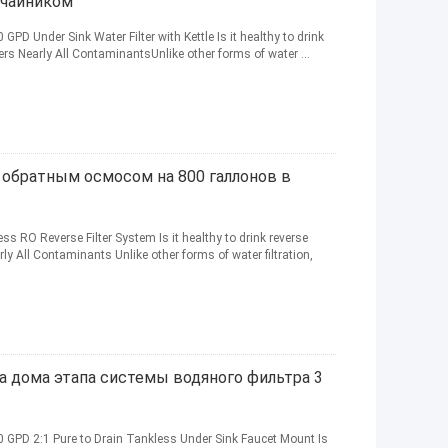
 чайником
D Under Sink Water Filter with Kettle​ Is it healthy to drink
s Nearly All ContaminantsUnlike other forms of water ...
обратным осмосом на 800 галлонов в
RO Reverse Filter System Is it healthy to drink reverse
y All Contaminants Unlike other forms of water filtration,
са дома этапа системы водяного фильтра 3
 GPD 2:1 Pure to Drain Tankless Under Sink Faucet Mount Is