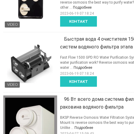
reverse osmosis the best way to purify water
other ...
Подробнее
2023-06-19 07:18:24
КОНТАКТ
Быстрая вода 4 очистителя 15
систем водяного фильтра этапа
Fast Flow 1500 GPD RO Water Purification Sy
water purification work? Reverse osmosis wate
water ...
Подробнее
2023-06-19 07:18:24
КОНТАКТ
96 Вт всего дома система фи
раковина водяного фильтра
BKSP Reverse Osmosis Water Filtration Syste
Mount Is reverse osmosis the best way to pur
Unlike ...
Подробнее
2023-04-27 15:09:43