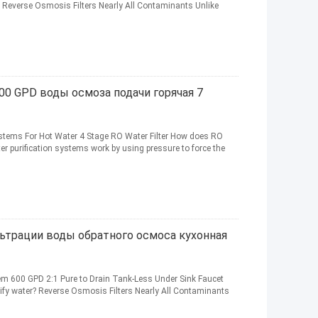
? Reverse Osmosis Filters Nearly All Contaminants Unlike
00 GPD воды осмоза подачи горячая 7
stems For Hot Water 4 Stage RO Water Filter How does RO
r purification systems work by using pressure to force the
льтрации воды обратного осмоса кухонная
m 600 GPD 2:1 Pure to Drain Tank-Less Under Sink Faucet
ify water? Reverse Osmosis Filters Nearly All Contaminants