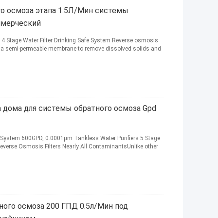
го осмоза этапа 1.5Л/Мин системы
ммерческий
 4 Stage Water Filter Drinking Safe System Reverse osmosis
es a semi-permeable membrane to remove dissolved solids and
а дома для системы обратного осмоза Gpd
n System 600GPD, 0.0001μm Tankless Water Purifiers 5 Stage
?Reverse Osmosis Filters Nearly All ContaminantsUnlike other
ного осмоза 200 ГПД 0.5л/Мин под