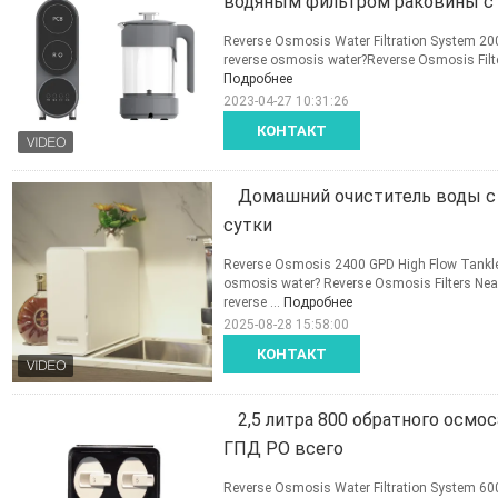
водяным фильтром раковины с
Reverse Osmosis Water Filtration System 200 GP
reverse osmosis water?Reverse Osmosis Filter
Подробнее
2023-04-27 10:31:26
КОНТАКТ
Домашний очиститель воды с 
сутки
Reverse Osmosis 2400 GPD High Flow Tankless 
osmosis water? Reverse Osmosis Filters Nearl
reverse ...
Подробнее
2025-08-28 15:58:00
КОНТАКТ
2,5 литра 800 обратного осмо
ГПД РО всего
Reverse Osmosis Water Filtration System 600