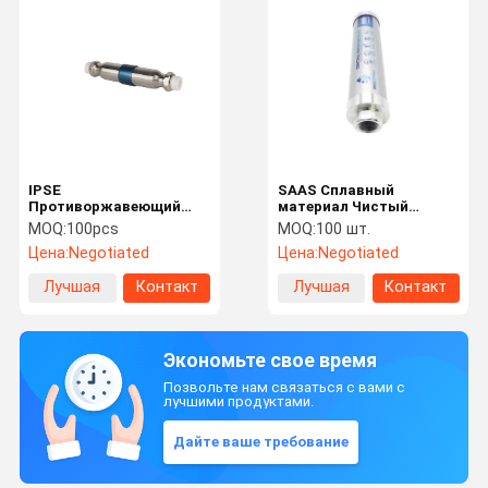
IPSE
SAAS Сплавный
Противоржавеющий
материал Чистый
центральный
физический ингибитор
MOQ:
100pcs
MOQ:
100 шт.
водоомягчитель для
высокоэффективный
Цена:
Negotiated
Цена:
Negotiated
домашних нужд
центральный
смягчитель воды
Лучшая
Контакт
Лучшая
Контакт
цена
цена
Экономьте свое время
Позвольте нам связаться с вами с
лучшими продуктами.
Дайте ваше требование