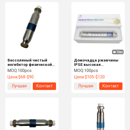
Бессоляный чистый
Домочадца ржавчины
ингибитор физической
IPSE высокая
шкалы Центральный
эффективность
MOQ:
100pcs
MOQ:
100pcs
смягчитель воды
умягчителя воды анти-
Цена:
$68-$90
Цена:
$105-$120
Материал SAAS
центральная
Высокая
Лучшая
Контакт
Лучшая
Контакт
эффективность
цена
цена