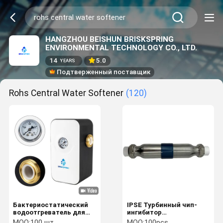
HANGZHOU BEISHUN BRISKSPRING
ENVIRONMENTAL TECHNOLOGY CO., LTD.
14
5.0
YEARS
Подтверженный поставщик
Rohs Central Water Softener
(120)
Бактериостатический
IPSE Турбинный чип-
водоотгреватель для
ингибитор
всего дома
высокоэффективный
MOQ:
100 шт.
MOQ:
100pcs