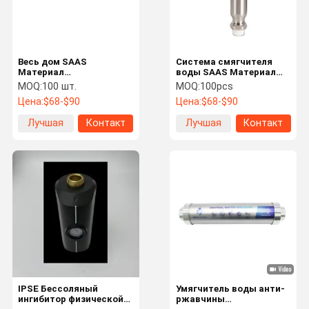
Весь дом SAAS
Система смягчителя
Материал
воды SAAS Материал
высокоэффективный
Высокоэффективный
MOQ:
100 шт.
MOQ:
100pcs
водоотгреватель
антиржавый ингибитор
Цена:
$68-$90
Цена:
$68-$90
Ингибитор масштаба
шкалы Центральный
Центральный
смягчитель воды
Лучшая
Контакт
Лучшая
Контакт
смягчитель воды
цена
цена
Дом
Продукция
О Нас
Экскурсия
По Заводу
IPSE Бессоляный
Умягчитель воды анти-
ингибитор физической
ржавчины