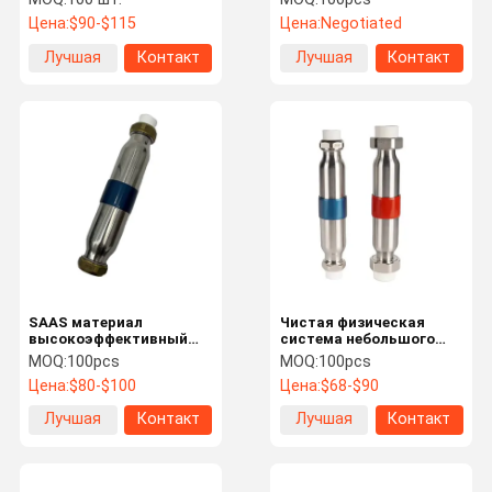
центральный
Цена:
$90-$115
Цена:
Negotiated
смягчитель воды для
гостиниц
Лучшая
Контакт
Лучшая
Контакт
цена
цена
SAAS материал
Чистая физическая
высокоэффективный
система небольшого
ингибитор шкалы
размягчителя воды
MOQ:
100pcs
MOQ:
100pcs
центральный
Антибактериальная
Цена:
$80-$100
Цена:
$68-$90
смягчитель воды для
всего дома
Лучшая
Контакт
Лучшая
Контакт
цена
цена