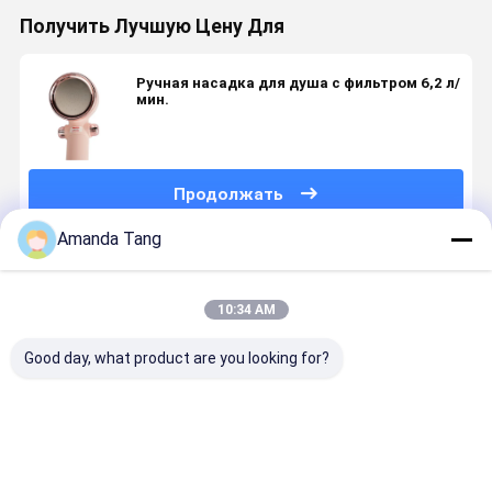
Получить Лучшую Цену Для
Ручная насадка для душа с фильтром 6,2 л/
мин.
Продолжать
Amanda Tang
Порекомендованные Продукты
10:34 AM
Good day, what product are you looking for?
душ 8000L
Роскошь
Высокими
Роскошь
фильтрованный
смягчает
водяной
смягчает
домом с
фильтрованную
фильтр
фильтров
душем
насадку для
ливня
насадку д