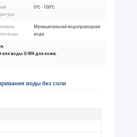
чая
0℃ - 100℃
ратура:
енимое
Муниципальная водопроводная
тво воды:
вода
жи
,
еля воды 3/4IN для кожи
,
ривания воды без соли