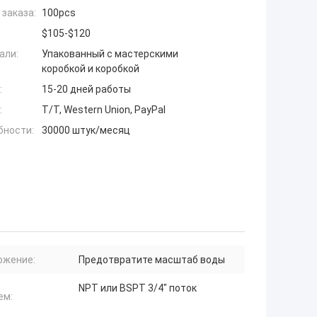
заказа:
100pcs
$105-$120
али:
Упакованный с мастерскими
коробкой и коробкой
:
15-20 дней работы
:
T/T, Western Union, PayPal
бности:
30000 штук/месяц
ожение:
Предотвратите масштаб воды
NPT или BSPT 3/4" поток
ем: