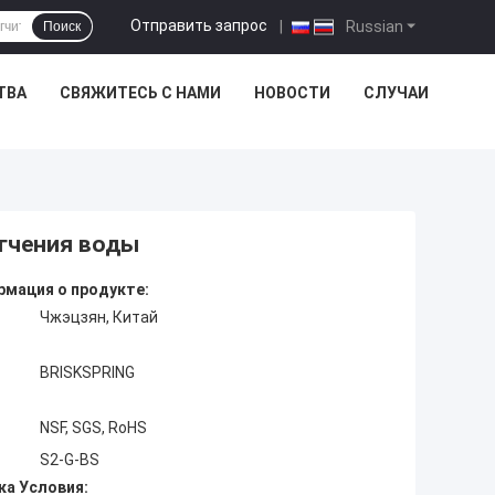
Отправить запрос
|
Russian
Поиск
ТВА
СВЯЖИТЕСЬ С НАМИ
НОВОСТИ
СЛУЧАИ
гчения воды
мация о продукте:
Чжэцзян, Китай
BRISKSPRING
NSF, SGS, RoHS
S2-G-BS
ка Условия: