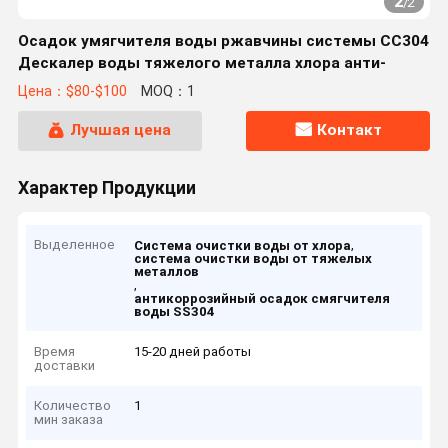
2
/
2
Осадок умягчителя воды ржавчины системы СС304
Дескалер воды тяжелого металла хлора анти-
Цена：$80-$100
MOQ：1
Лучшая цена
Контакт
Характер Продукции
Выделенное
,
Система очистки воды от хлора
система очистки воды от тяжелых
металлов
,
антикоррозийный осадок смягчителя
воды SS304
Время
15-20 дней работы
доставки
Количество
1
мин заказа