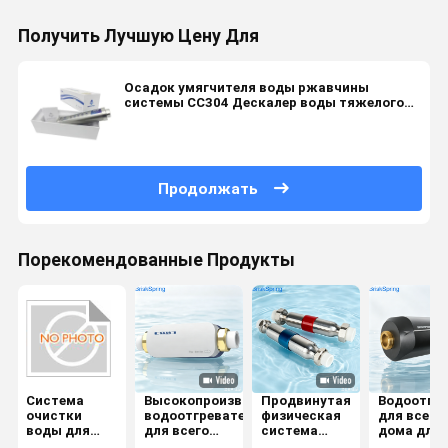
Получить Лучшую Цену Для
Осадок умягчителя воды ржавчины
системы СС304 Дескалер воды тяжелого
металла хлора анти-
Продолжать
Порекомендованные Продукты
Система
Высокопроизводительный
Продвинутая
Водоотгре
очистки
водоотгреватель
физическая
для всего
воды для
для всего
система
дома для
целого дома
дома для
очистки
предотвр