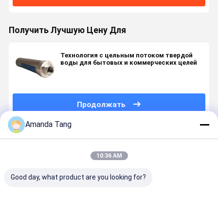
Получить Лучшую Цену Для
Технология с цельным потоком твердой
воды для бытовых и коммерческих целей
Продолжать
Amanda Tang
Порекомендованные Продукты
10:36 AM
Good day, what product are you looking for?
Система
Высокопроизводительный
Продвинутая
Водоотгре
очистки
водоотгреватель
физическая
для всего