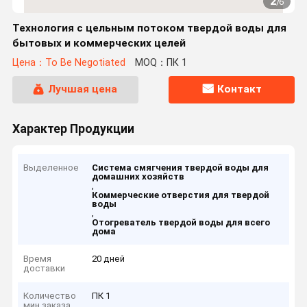
2
/
6
Технология с цельным потоком твердой воды для
бытовых и коммерческих целей
Цена：To Be Negotiated
MOQ：ПК 1
Лучшая цена
Контакт
Характер Продукции
Выделенное
Система смягчения твердой воды для
домашних хозяйств
,
Коммерческие отверстия для твердой
воды
,
Отогреватель твердой воды для всего
дома
Время
20 дней
доставки
Количество
ПК 1
мин заказа