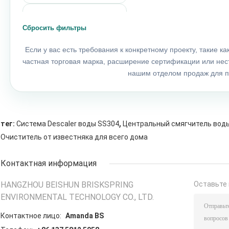
Shower Filter
2 questions
Сбросить фильтры
Если у вас есть требования к конкретному проекту, такие 
Micro-Nano Bubble
Aerator
частная торговая марка, расширение сертификации или нес
21 questions
нашим отделом продаж для п
Water Leak Detector
6 questions
,
тег:
Система Descaler воды SS304
Центральный смягчитель воды
Очиститель от известняка для всего дома
Контактная информация
HANGZHOU BEISHUN BRISKSPRING
Оставьте 
ENVIRONMENTAL TECHNOLOGY CO., LTD.
Контактное лицо:
Amanda BS