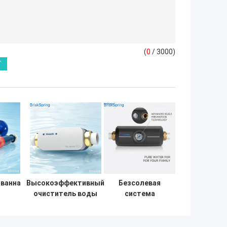
(
0
/ 3000)
ванная
Высокоэффективный
Безсолевая
очиститель воды
система
ного
для всего дома для
умягчения воды
акипи
предотвращения
для дома –
вного
накипи и защиты
Экологичная