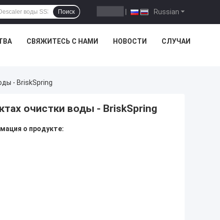
|
Russian
Поиск
ТВА
СВЯЖИТЕСЬ С НАМИ
НОВОСТИ
СЛУЧАИ
ы - BriskSpring
тах очистки воды - BriskSpring
мация о продукте: