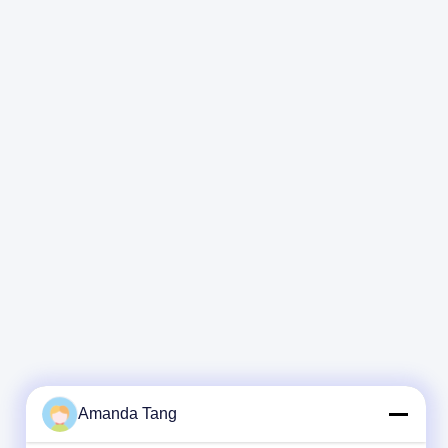
ипи и
бытовой техники
физическая
ной
технология, без
химикатов и
ния
соли
Amanda Tang