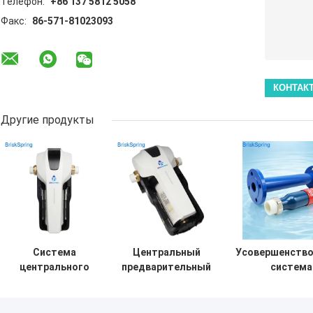
Телефон:
+86 137 5812 5058
Факс:
86-571-81023093
Другие продукты
Система
Центральный
Усовершенство
центрального
предварительный
система
предварительного
фильтр для воды
промышлен
фильтрации для
с конструкцией
ингибитора н
всего дома с
для быстрой
для эффекти