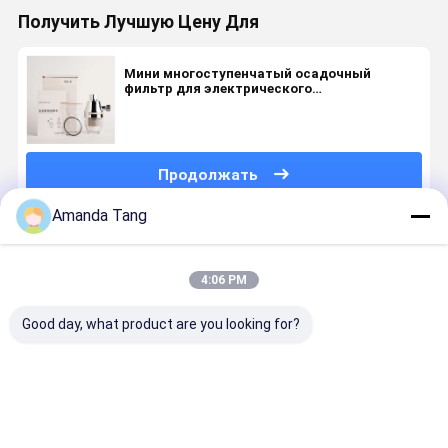
Получить Лучшую Цену Для
Мини многоступенчатый осадочный
фильтр для электрического
водонагревателя без резервуара
Продолжать
Amanda Tang
Порекомендованные Продукты
4:06 PM
Good day, what product are you looking for?
Система
Центральный
Усовершенствованная
Высокоэф
центрального
предварительный
система
очистите
предварительного
фильтр для
промышленного
воды для
фильтрации
воды с
ингибитора
всего дом
для всего
конструкцией
накипи для
для