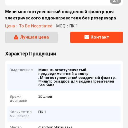
2
/
7
Мини многоступенчатый осадочный фильтр для
электрического водонагревателя без резервуара
Цена：To Be Negotiated
MOQ：ПК 1
Лучшая цена
Контакт
Характер Продукции
Выделенное
Мини многоступенчатый
председиментный фильтр
,
,
Многоступенчатый осадочный фильтр
Фильтр осадков для водонагревателей
без бака
Время
20 дней
доставки
Количество
ПК 1
мин заказа
Место
фарфор Чжэцзяна